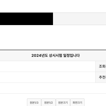
2024년도 상시시험 일정입니다
조회
추천
원본1/3
원본1/2
원본크기
화면크기