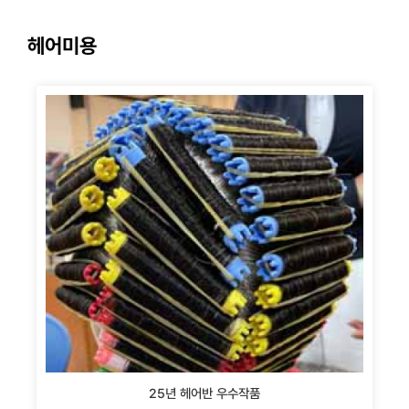
헤어미용
25년 헤어반 우수작품