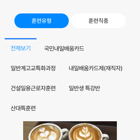
훈련유형
훈련직종
전체보기
국민내일배움카드
일반계고교특화과정
내일배움카드제(재직자)
건설일용근로자훈련
일반생 특강반
산대특훈련