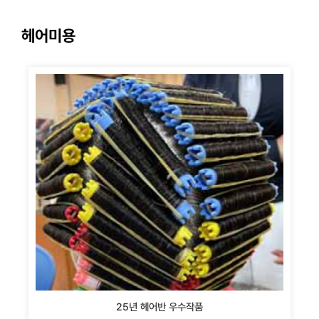
헤어미용
25년 헤어반 우수작품