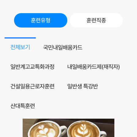
훈련유형
훈련직종
전체보기
국민내일배움카드
일반계고교특화과정
내일배움카드제(재직자)
건설일용근로자훈련
일반생 특강반
산대특훈련