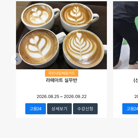
국민내일배움카드
라떼아트 실무반
(
2026.08.25
~
2026.09.22
2
고용24
상세보기
수강신청
고용2