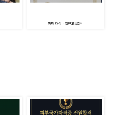
퍼머 대상 - 일반고특화반