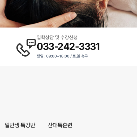
입학상담 및 수강신청
033-242-3331
평일 : 09:00~18:00 / 토,일 휴무
일반생 특강반
산대특훈련