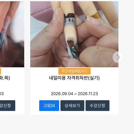
국민내일배움카드
화.목)
네일미용 자격취득반(실기)
03
2026.09.04
~
2026.11.23
강신청
고용24
상세보기
수강신청