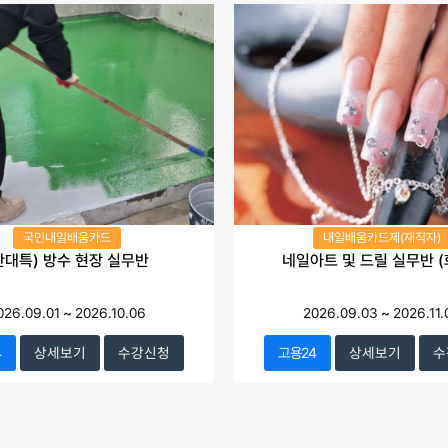
국민내일배움카드
내일배움카드제(재직자)
산대특) 방수 현장 실무반
네일아트 및 드릴 실무반 (
026.09.01
~
2026.10.06
2026.09.03
~
2026.11.
4
상세보기
수강신청
고용24
상세보기
수