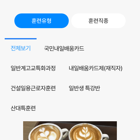
훈련유형
훈련직종
전체보기
국민내일배움카드
일반계고교특화과정
내일배움카드제(재직자)
건설일용근로자훈련
일반생 특강반
산대특훈련