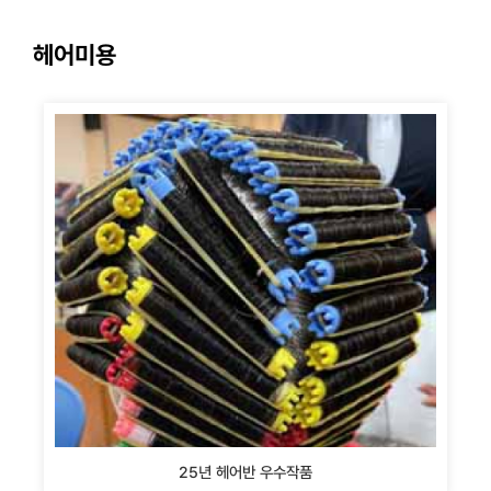
헤어미용
25년 헤어반 우수작품