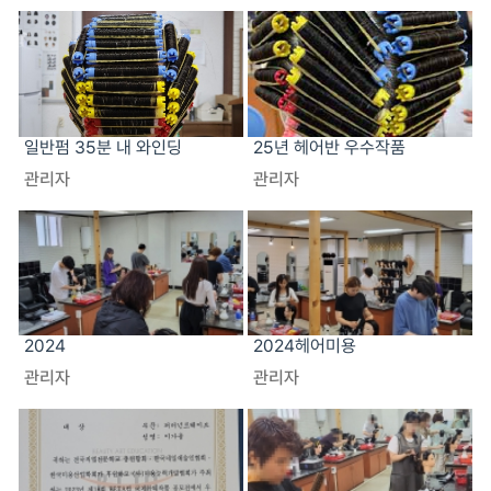
일반펌 35분 내 와인딩
25년 헤어반 우수작품
관리자
관리자
2024
2024헤어미용
관리자
관리자