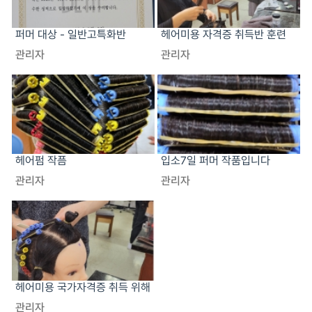
퍼머 대상 - 일반고특화반
헤어미용 자격증 취득반 훈련
모습
관리자
관리자
헤어펌 작픔
입소7일 퍼머 작품입니다
관리자
관리자
헤어미용 국가자격증 취득 위해
열공하는 모습~!
관리자