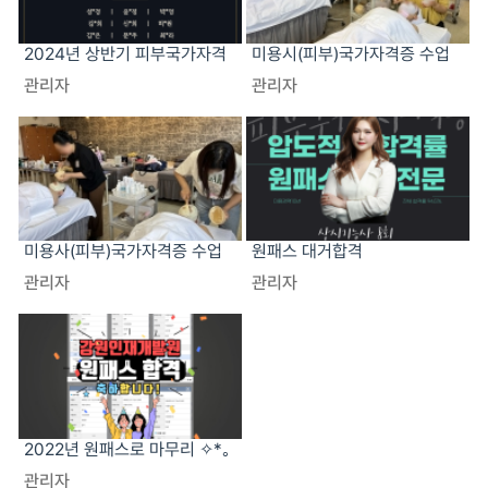
2024년 상반기 피부국가자격
미용시(피부)국가자격증 수업
증 전원합격
현장
관리자
관리자
미용사(피부)국가자격증 수업
원패스 대거합격
현장
관리자
관리자
2022년 원패스로 마무리 ✧*｡
٩(ˊᗜˋ*)و✧*｡
관리자