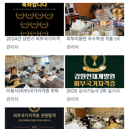
2024년 상반기 피부국가자격
피부미용반 우수학생 작품 (석
증 전원합격
고 마스크)
관리자
관리자
미용사(피부)국가자격증 취득
2025 상시기능사 2회 실기시
반 수업현장
험 전원합격
관리자
관리자